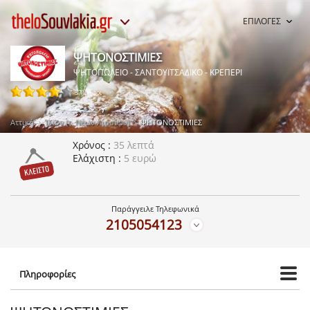
ΕΠΙΛΟΓΕΣ
ΨΗΤΟΝΟΣΤΙΜΙΕΣ
ΨΗΤΟΠΩΛΕΙΟ - ΣΑΝΤΟΥΪΤΣΑΔΙΚΟ - ΚΡΕΠΕΡΙ
37 ψήφοι
Αττική
Ίλιον (τ. Νέων Λιοσίων)
ΨΗΤΟΝΟΣΤΙΜΙΕΣ
Χρόνος
35 λεπτά
Ελάχιστη
5 ευρώ
Παράγγειλε Τηλεφωνικά
2105054123
Πληροφορίες