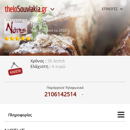
ΕΠΙΛΟΓΕΣ
ΝΟΤΗΣ
Real food από το 2003
4 ψήφοι
Αττική
Πεύκη
ΝΟΤΗΣ
Χρόνος
35 λεπτά
Ελάχιστη
6 ευρώ
Παράγγειλε Τηλεφωνικά
2106142514
Πληροφορίες