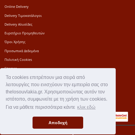
Online Delivery
Delivery Τιμοκατάλογοι
Delivery Αλυσίδες
Ευρετήριο Προμηθευτών
Όροι Χρήσης
Προσωπικά Δεδομένα
Πολιτική Cookies
Sitemap
Τα cookies επιτρέπουν μια σειρά από
Press Kit
λειτουργίες που ενισχύουν την εμπειρία σας στο
Επικοινωνία
thelosouvlakia.gr. Χρησιμοποιώντας αυτόν τον
Ιστορία
ιστότοπο, συμφωνείτε με τη χρήση των cookies.
Για να μάθετε περισσότερα κάντε
κλικ εδώ
Αποδοχή
thelosouvlakia.gr© 2010 - 2026 • All rights reserved • Powered by
AlterSoft Software Solutions
Δεν διατίθεται μενού