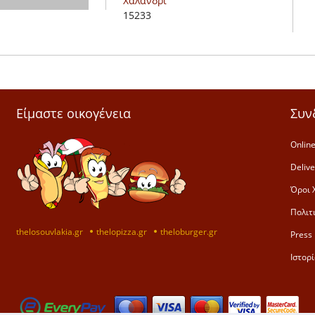
Χαλάνδρι
15233
Είμαστε οικογένεια
Συν
Online
Deliv
Όροι 
Πολιτ
thelosouvlakia.gr
thelopizza.gr
theloburger.gr
Press 
Ιστορί