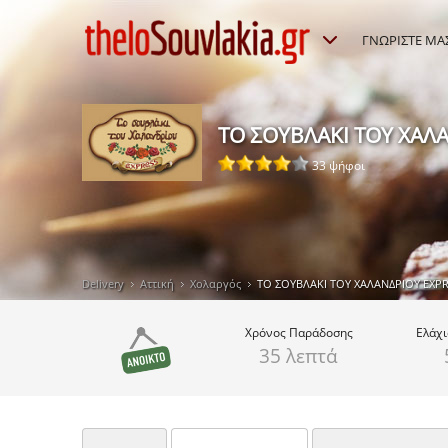
ΓΝΩΡΙΣΤΕ ΜΑ
ΤΟ ΣΟΥΒΛΑΚΙ ΤΟΥ ΧΑΛ
33 ψήφοι
Delivery
Αττική
Χολαργός
ΤΟ ΣΟΥΒΛΑΚΙ ΤΟΥ ΧΑΛΑΝΔΡΙΟΥ EXP
Χρόνος
Παράδοσης
Ελάχ
35 λεπτά