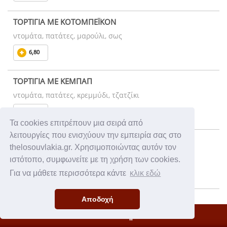
ΤΟΡΤΙΓΙΑ ΜΕ ΚΟΤΟΜΠΕΪΚΟΝ
ντομάτα, πατάτες, μαρούλι, σως
6,80
ΤΟΡΤΙΓΙΑ ΜΕ ΚΕΜΠΑΠ
ντομάτα, πατάτες, κρεμμύδι, τζατζίκι
6,80
Τα cookies επιτρέπουν μια σειρά από
λειτουργίες που ενισχύουν την εμπειρία σας στο
ΤΟΡΤΙΓΙΑ ΜΕ ΝΤΟΝΕΡ (ΓΥΡΟ ΜΟΣΧΑΡΙ)
thelosouvlakia.gr. Χρησιμοποιώντας αυτόν τον
ντομάτα, πατάτες, κρεμμύδι, τζατζίκι
ιστότοπο, συμφωνείτε με τη χρήση των cookies.
6,80
Για να μάθετε περισσότερα κάντε
κλικ εδώ
ΤΟΡΤΙΓΙΑ ΜΕ ΛΟΥΚΑΝΙΚΟ ΧΩΡΙΑΤΙΚΟ
Αποδοχή
ντομάτα, πατάτες, κέτσαπ, μουστάρδα
Κλειστό Κατάστημα