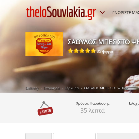
ΓΝΩΡΙΣΤΕ ΜΑ
ΣΑΟΥΛΟΣ ΜΠΕΣ ΣΤΟ Ψ
35 ψήφοι
Delivery
Επτάνησα
Κέρκυρα
ΣΑΟΥΛΟΣ ΜΠΕΣ ΣΤΟ ΨΗΤΟ
Χρόνος
Παράδοσης
Ελάχ
35 λεπτά