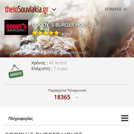
ΕΠΙΛΟΓΕΣ
GOODY`S BURGER HOUSE
5 ψήφοι
Θεσσαλονίκη
Όλγας
GOODY`S BURGER HOUSE
Χρόνος
45 λεπτά
Ελάχιστη
7 ευρώ
Παράγγειλε Τηλεφωνικά
18365
Πληροφορίες