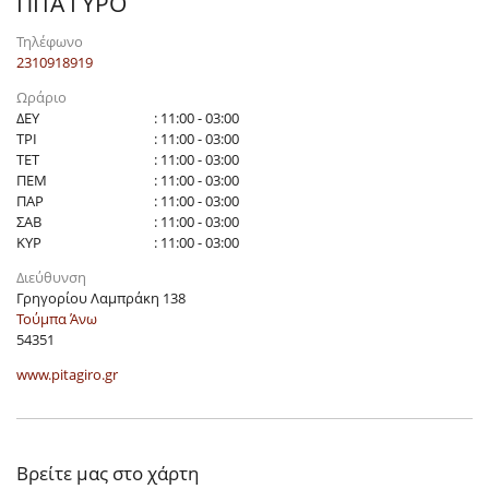
ΠΙΤΑ ΓΥΡΟ
Τηλέφωνο
2310918919
Ωράριο
ΔΕΥ
: 11:00 - 03:00
ΤΡΙ
: 11:00 - 03:00
ΤΕΤ
: 11:00 - 03:00
ΠΕΜ
: 11:00 - 03:00
ΠΑΡ
: 11:00 - 03:00
ΣΑΒ
: 11:00 - 03:00
ΚΥΡ
: 11:00 - 03:00
Διεύθυνση
Γρηγορίου Λαμπράκη 138
Τούμπα Άνω
54351
www.pitagiro.gr
Βρείτε μας στο χάρτη