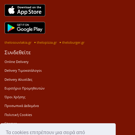
thelosouvlakia.gr
thelopizza.gr
theloburger.gr
Συνδεθείτε
Online Delivery
Delivery Τιμοκατάλογοι
Delivery Αλυσίδες
Ευρετήριο Προμηθευτών
Όροι Χρήσης
Προσωπικά Δεδομένα
Πολιτική Cookies
Sitemap
Τα cookies επιτρέπουν μια σειρά από
Press Kit