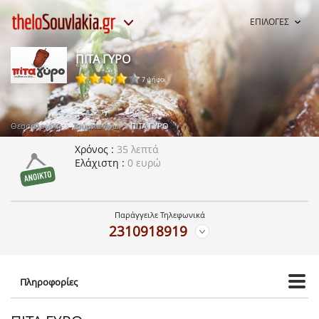
ΕΠΙΛΟΓΕΣ
ΠΙΤΑ ΓΥΡΟ
7 ψήφοι
Θεσσαλονίκη
Τούμπα Άνω
ΠΙΤΑ ΓΥΡΟ
Χρόνος
35 λεπτά
Ελάχιστη
0 ευρώ
Παράγγειλε Τηλεφωνικά
2310918919
Πληροφορίες