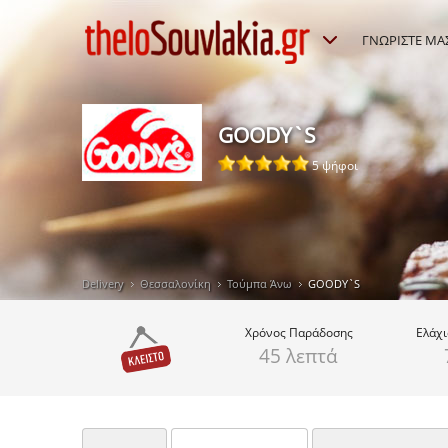
ΓΝΩΡΙΣΤΕ ΜΑ
GOODY`S
5 ψήφοι
Delivery
Θεσσαλονίκη
Τούμπα Άνω
GOODY`S
Χρόνος
Παράδοσης
Ελάχ
45 λεπτά