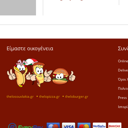
Είμαστε οικογένεια
Συν
Online
Deliv
Όροι 
Πολιτ
thelosouvlakia.gr
thelopizza.gr
theloburger.gr
Press 
Ιστορί