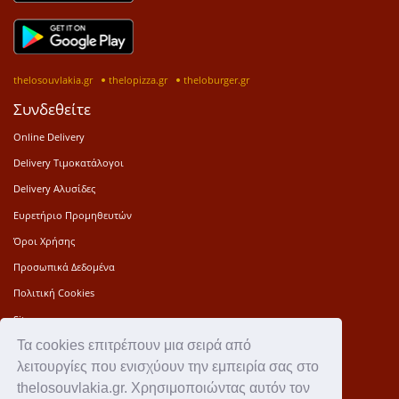
thelosouvlakia.gr
thelopizza.gr
theloburger.gr
Συνδεθείτε
Online Delivery
Delivery Τιμοκατάλογοι
Delivery Αλυσίδες
Ευρετήριο Προμηθευτών
Όροι Χρήσης
Προσωπικά Δεδομένα
Πολιτική Cookies
Sitemap
Τα cookies επιτρέπουν μια σειρά από
Press Kit
λειτουργίες που ενισχύουν την εμπειρία σας στο
Επικοινωνία
thelosouvlakia.gr. Χρησιμοποιώντας αυτόν τον
Ιστορία