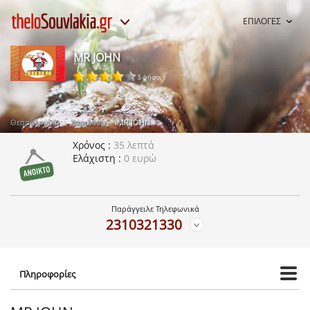
ΕΠΙΛΟΓΕΣ
MR JOHN
5 ψήφοι
Θεσσαλονίκη
Χαριλάου
MR JOHN
Χρόνος
35 λεπτά
Ελάχιστη
0 ευρώ
Παράγγειλε Τηλεφωνικά
2310321330
Πληροφορίες