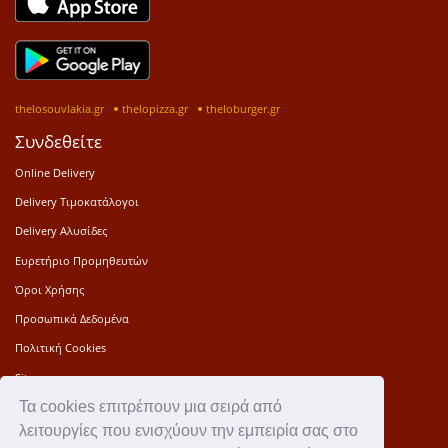
thelosouvlakia.gr
thelopizza.gr
theloburger.gr
Συνδεθείτε
Online Delivery
Delivery Τιμοκατάλογοι
Delivery Αλυσίδες
Ευρετήριο Προμηθευτών
Όροι Χρήσης
Προσωπικά Δεδομένα
Πολιτική Cookies
Sitemap
Τα cookies επιτρέπουν μια σειρά από
Press Kit
λειτουργίες που ενισχύουν την εμπειρία σας στο
Επικοινωνία