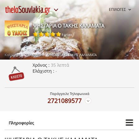
ΕΠΙΛΟΓΕΣ
ΨΗΣΤΑΡΙΑ Ο ΤΑΚΗΣ ΚΑΛΑΜΑΤΑ
8 ψήφοι
Καλαμάτα
Καλαμάτα
ΨΗΣΤΑΡΙΑ Ο ΤΑΚΗΣ ΚΑΛΑΜΑΤΑ
Χρόνος
35 λεπτά
Ελάχιστη
-
Παράγγειλε Τηλεφωνικά
2721089577
Πληροφορίες