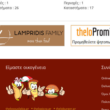
ές : 1
Περιοχές : 1
τήματα : 26
Καταστήματα : 17
Είμαστε οικογένεια
Συν
Online
Deliv
Όροι 
Πολιτ
thelosouvlakia.gr
thelopizza.gr
theloburger.gr
Press 