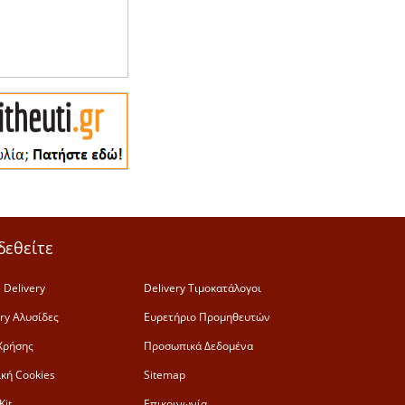
δεθείτε
 Delivery
Delivery Τιμοκατάλογοι
ery Αλυσίδες
Ευρετήριο Προμηθευτών
Χρήσης
Προσωπικά Δεδομένα
ική Cookies
Sitemap
Kit
Επικοινωνία