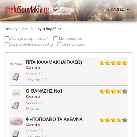
ΕΠΙΛΟΓΕΣ
Delivery
Αττική
Αγία Βαρβάρα
Ανοιχτά αυτή τη στιγμή
Με προσφορές
Δέχεται online παραγγελία
Δέχεται κάρτα
ΠΙΤΑ ΚΑΛΑΜΑΚΙ (ΑΙΓΑΛΕΩ)
Κλειστό
78 ψήφοι
35'
Χρόνος
7 €
Ελάχιστη
Ο ΘΑΝΑΣΗΣ Νο1
Κλειστό
155 ψήφοι
35'
Χρόνος
-
Ελάχιστη
ΨΗΤΟΠΩΛΕΙΟ ΤΑ ΑΔΕΛΦΙΑ
Κλειστό
47 ψήφοι
35'
Χρόνος
5 €
Ελάχιστη