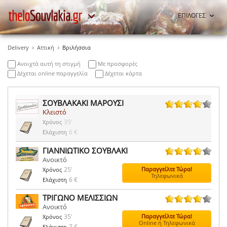
ΕΠΙΛΟΓΕΣ
Delivery
Αττική
Βριλήσσια
Ανοιχτά αυτή τη στιγμή
Με προσφορές
Δέχεται online παραγγελία
Δέχεται κάρτα
ΣΟΥΒΛΑΚΑΚΙ ΜΑΡΟΥΣΙ
Κλειστό
38 ψήφοι
35'
Χρόνος
6 €
Ελάχιστη
ΓΙΑΝΝΙΩΤΙΚΟ ΣΟΥΒΛΑΚΙ
Ανοικτό
57 ψήφοι
25'
Παραγγείλτε Τώρα!
Χρόνος
Τηλεφωνικά
6 €
Ελάχιστη
ΤΡΙΓΩΝΟ ΜΕΛΙΣΣΙΩΝ
Ανοικτό
83 ψήφοι
35'
Παραγγείλτε Τώρα!
Χρόνος
Online ή Τηλεφωνικά
7 €
Ελάχιστη