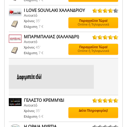
I LOVE SOUVLAKI ΧΑΛΑΝΔΡΙΟΥ
Ανοικτό
7 ψήφοι
35'
Παραγγείλτε Τώρα!
Χρόνος
Online ή Τηλεφωνικά
7 €
Ελάχιστη
ΜΠΑΡΜΠΑΛΙΑΣ (ΧΑΛΑΝΔΡΙ)
Ανοικτό
9 ψήφοι
45'
Παραγγείλτε Τώρα!
Χρόνος
Online ή Τηλεφωνικά
7 €
Ελάχιστη
ΓΕΛΑΣΤΟ ΚΡΕΜΜΥΔΙ
Ανοικτό
23 ψήφοι
35'
Δείτε Πληροφορίες!
Χρόνος
6 €
Ελάχιστη
Η ΩΡΑΙΑ ΜΥΡΤΙΑ