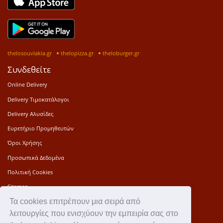
thelosouvlakia.gr
thelopizza.gr
theloburger.gr
Συνδεθείτε
Online Delivery
Delivery Τιμοκατάλογοι
Delivery Αλυσίδες
Ευρετήριο Προμηθευτών
Όροι Χρήσης
Προσωπικά Δεδομένα
Πολιτική Cookies
Sitemap
Τα cookies επιτρέπουν μια σειρά από
Press Kit
λειτουργίες που ενισχύουν την εμπειρία σας στο
Επικοινωνία