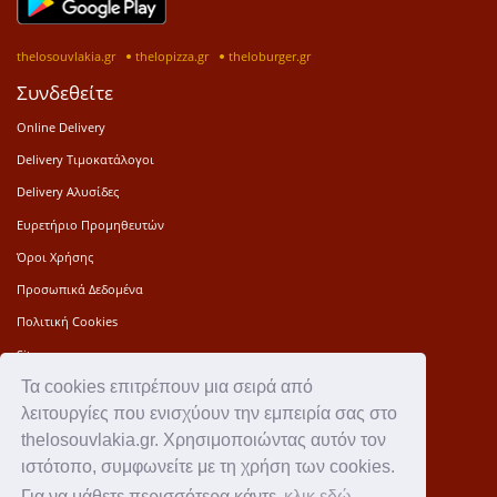
thelosouvlakia.gr
thelopizza.gr
theloburger.gr
Συνδεθείτε
Online Delivery
Delivery Τιμοκατάλογοι
Delivery Αλυσίδες
Ευρετήριο Προμηθευτών
Όροι Χρήσης
Προσωπικά Δεδομένα
Πολιτική Cookies
Sitemap
Τα cookies επιτρέπουν μια σειρά από
Press Kit
λειτουργίες που ενισχύουν την εμπειρία σας στο
Επικοινωνία
thelosouvlakia.gr. Χρησιμοποιώντας αυτόν τον
Ιστορία
ιστότοπο, συμφωνείτε με τη χρήση των cookies.
Για να μάθετε περισσότερα κάντε
κλικ εδώ