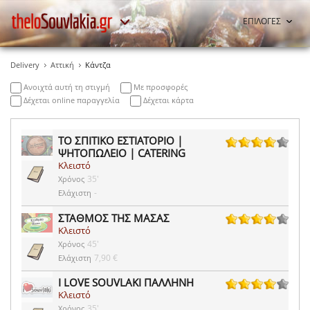
ΕΠΙΛΟΓΕΣ
Delivery
Αττική
Κάντζα
Ανοιχτά αυτή τη στιγμή
Με προσφορές
Δέχεται online παραγγελία
Δέχεται κάρτα
ΤΟ ΣΠΙΤΙΚΟ ΕΣΤΙΑΤΟΡΙΟ |
ΨΗΤΟΠΩΛΕΙΟ | CATERING
57 ψήφοι
Κλειστό
35'
Χρόνος
-
Ελάχιστη
ΣΤΑΘΜΟΣ ΤΗΣ ΜΑΣΑΣ
Κλειστό
84 ψήφοι
45'
Χρόνος
7,90 €
Ελάχιστη
I LOVE SOUVLAKI ΠΑΛΛΗΝΗ
Κλειστό
25 ψήφοι
35'
Χρόνος