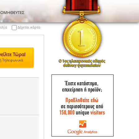
ΡΟΜΗΘΕΥΤΕΣ
γελία
Δέχεται κάρτα
είλτε Τώρα!
 ή Τηλεφωνικά