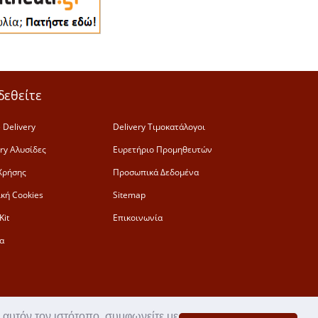
δεθείτε
 Delivery
Delivery Τιμοκατάλογοι
ery Αλυσίδες
Ευρετήριο Προμηθευτών
Χρήσης
Προσωπικά Δεδομένα
ική Cookies
Sitemap
Kit
Επικοινωνία
α
 αυτόν τον ιστότοπο, συμφωνείτε με