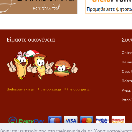
Είμαστε οικογένεια
Συν
Online
Deliv
Όροι 
Πολιτ
thelosouvlakia.gr
thelopizza.gr
theloburger.gr
Press 
Ιστορί
χύουν την εμπειρία σας στο thelosouvlakia.gr. Χρησιμοποιώντας