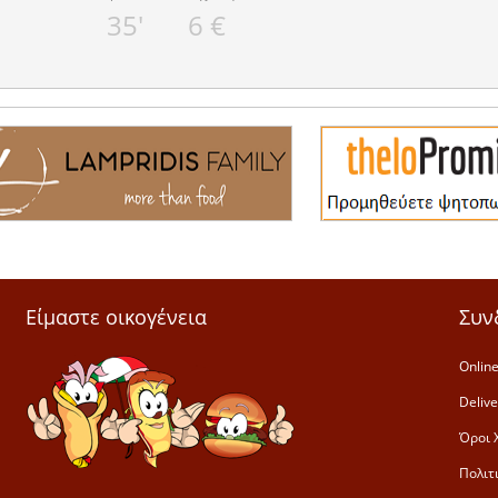
35'
6 €
Είμαστε οικογένεια
Συν
Online
Deliv
Όροι 
Πολιτ