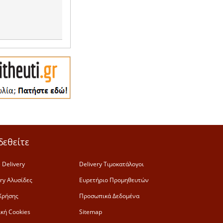
δεθείτε
 Delivery
Delivery Τιμοκατάλογοι
ery Αλυσίδες
Ευρετήριο Προμηθευτών
Χρήσης
Προσωπικά Δεδομένα
ική Cookies
Sitemap