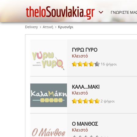
ΓΝΩΡΙΣΤΕ ΜΑ
Delivery
Αττική
Κρυονέρι
ΓΥΡΩ ΓΥΡΟ
Κλειστό
16 ψήφοι
ΚΑΛΑ...ΜΑΚΙ
Κλειστό
2 ψήφοι
Ο ΜΑΝΘΟΣ
Κλειστό