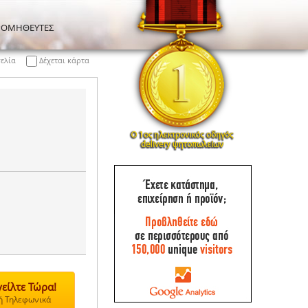
ΡΟΜΗΘΕΥΤΕΣ
γελία
Δέχεται κάρτα
είλτε Τώρα!
 ή Τηλεφωνικά