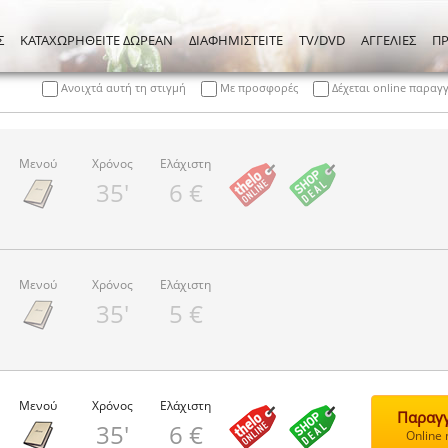
Σ
ΚΑΤΑΧΩΡΗΘΕΙΤΕ ΔΩΡΕΑΝ
ΔΙΑΦΗΜΙΣΤΕΙΤΕ
TV/DVD
ΑΓΓΕΛΙΕΣ
Π
Ανοιχτά αυτή τη στιγμή
Με προσφορές
Δέχεται online παραγ
Μενού
Χρόνος
Ελάχιστη
35'
6 €
Μενού
Χρόνος
Ελάχιστη
35'
5 €
Μενού
Χρόνος
Ελάχιστη
Παραγγ
35'
6 €
Online