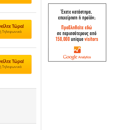
είλτε Τώρα!
 ή Τηλεφωνικά
είλτε Τώρα!
 ή Τηλεφωνικά