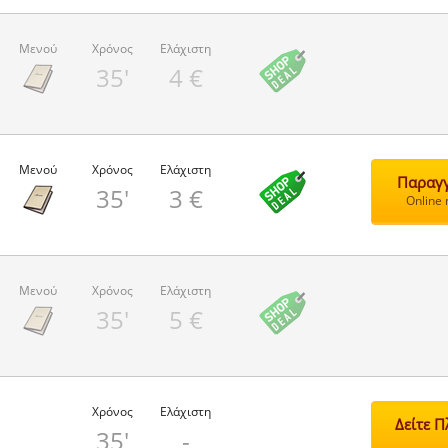
Μενού
Χρόνος
Ελάχιστη
35'
4 €
Μενού
Χρόνος
Ελάχιστη
Παραγγ
35'
3 €
Online
Μενού
Χρόνος
Ελάχιστη
35'
5 €
Χρόνος
Ελάχιστη
Δείτε 
35'
-