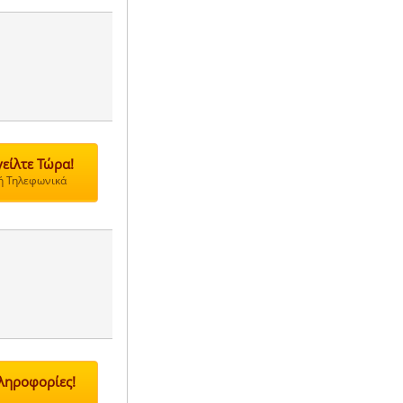
είλτε Τώρα!
 ή Τηλεφωνικά
Πληροφορίες!