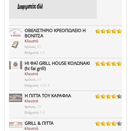
ΟΒΕΛΙΣΤΗΡΙΟ ΚΡΕΟΠΩΛΕΙΟ Η
ΒΟΝΙΤΣΑ
116 ψήφοι
Κλειστό
35'
Χρόνος
3 €
Ελάχιστη
HI ΦΑΪ GRILL HOUSE ΚΟΛΩΝΑΚΙ
(hi fai grill)
20 ψήφοι
Κλειστό
35'
Χρόνος
4,50 €
Ελάχιστη
Η ΠΙΤΤΑ ΤΟΥ ΚΑΡΑΦΛΑ
Κλειστό
313 ψήφοι
25'
Χρόνος
5 €
Ελάχιστη
GRILL & ΠΙΤΤΑ
Κλειστό
11 ψήφοι