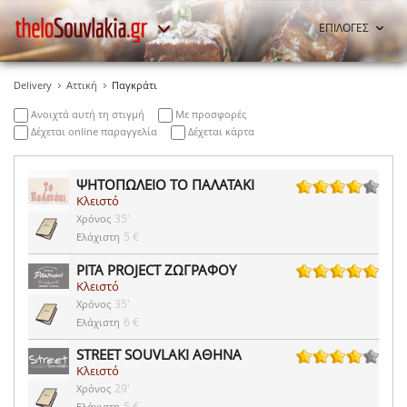
ΕΠΙΛΟΓΕΣ
Delivery
Αττική
Παγκράτι
Ανοιχτά αυτή τη στιγμή
Με προσφορές
Δέχεται online παραγγελία
Δέχεται κάρτα
ΨΗΤΟΠΩΛΕΙΟ ΤΟ ΠΑΛΑΤΑΚΙ
Κλειστό
238 ψήφοι
35'
Χρόνος
5 €
Ελάχιστη
PITA PROJECT ΖΩΓΡΑΦΟΥ
Κλειστό
1 ψήφοι
35'
Χρόνος
6 €
Ελάχιστη
STREET SOUVLAKI ΑΘΗΝΑ
Κλειστό
28 ψήφοι
29'
Χρόνος
5 €
Ελάχιστη