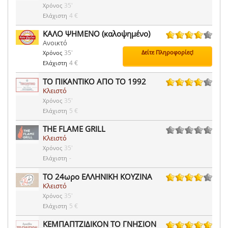
35'
Χρόνος
4 €
Ελάχιστη
ΚΑΛΟ ΨΗΜΕΝΟ (καλοψημένο)
Ανοικτό
23 ψήφοι
35'
Δείτε Πληροφορίες!
Χρόνος
4 €
Ελάχιστη
ΤΟ ΠΙΚΑΝΤΙΚΟ ΑΠΟ ΤΟ 1992
Κλειστό
4 ψήφοι
35'
Χρόνος
5 €
Ελάχιστη
THE FLAME GRILL
Κλειστό
0 ψήφοι
35'
Χρόνος
-
Ελάχιστη
ΤΟ 24ωρο ΕΛΛΗΝΙΚΗ ΚΟΥΖΙΝΑ
Κλειστό
26 ψήφοι
35'
Χρόνος
5 €
Ελάχιστη
ΚΕΜΠΑΠΤΖΙΔΙΚΟΝ ΤΟ ΓΝΗΣΙΟΝ