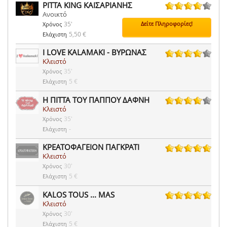
PITTA KING ΚΑΙΣΑΡΙΑΝΗΣ
Ανοικτό
26 ψήφοι
35'
Δείτε Πληροφορίες!
Χρόνος
5,50 €
Ελάχιστη
I LOVE KALAMAKI - ΒΥΡΩΝΑΣ
Κλειστό
2 ψήφοι
35'
Χρόνος
5 €
Ελάχιστη
Η ΠΙΤΤΑ ΤΟΥ ΠΑΠΠΟΥ ΔΑΦΝΗ
Κλειστό
40 ψήφοι
35'
Χρόνος
-
Ελάχιστη
ΚΡΕΑΤΟΦΑΓΕΙΟΝ ΠΑΓΚΡΑΤΙ
Κλειστό
1 ψήφοι
30'
Χρόνος
5 €
Ελάχιστη
KALOS TOUS ... MAS
Κλειστό
14 ψήφοι
30'
Χρόνος
5 €
Ελάχιστη