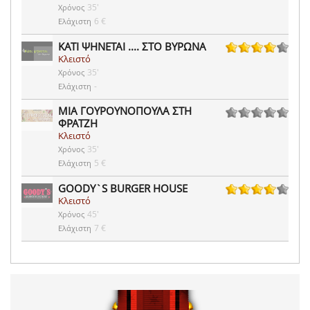
35'
Χρόνος
6 €
Ελάχιστη
ΚΑΤΙ ΨΗΝΕΤΑΙ .... ΣΤΟ ΒΥΡΩΝΑ
Κλειστό
150 ψήφοι
35'
Χρόνος
-
Ελάχιστη
ΜΙΑ ΓΟΥΡΟΥΝΟΠΟΥΛΑ ΣΤΗ
ΦΡΑΤΖΗ
0 ψήφοι
Κλειστό
35'
Χρόνος
5 €
Ελάχιστη
GOODY`S BURGER HOUSE
Κλειστό
10 ψήφοι
45'
Χρόνος
7 €
Ελάχιστη