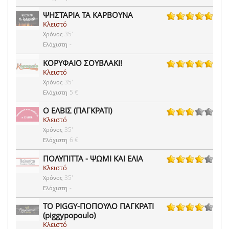
ΨΗΣΤΑΡΙΑ ΤΑ ΚΑΡΒΟΥΝΑ
Κλειστό
54 ψήφοι
35'
Χρόνος
-
Ελάχιστη
ΚΟΡΥΦΑΙΟ ΣΟΥΒΛΑΚΙ!
Κλειστό
79 ψήφοι
35'
Χρόνος
5 €
Ελάχιστη
Ο ΕΛΒΙΣ (ΠΑΓΚΡΑΤΙ)
Κλειστό
7 ψήφοι
35'
Χρόνος
6 €
Ελάχιστη
ΠΟΛΥΠΙΤΤΑ - ΨΩΜΙ ΚΑΙ ΕΛΙΑ
Κλειστό
12 ψήφοι
35'
Χρόνος
-
Ελάχιστη
ΤΟ PIGGY-ΠΟΠΟΥΛΟ ΠΑΓΚΡΑΤΙ
(piggypopoulo)
40 ψήφοι
Κλειστό