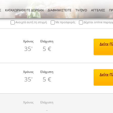
Σ
ΚΑΤΑΧΩΡΗΘΕΙΤΕ ΔΩΡΕΑΝ
ΔΙΑΦΗΜΙΣΤΕΙΤΕ
TV/DVD
ΑΓΓΕΛΙΕΣ
Π
Ανοιχτά αυτή τη στιγμή
Με προσφορές
Δέχεται online παραγ
Χρόνος
Ελάχιστη
Δείτε 
35'
5 €
Χρόνος
Ελάχιστη
Δείτε 
35'
5 €
Χρόνος
Ελάχιστη
-