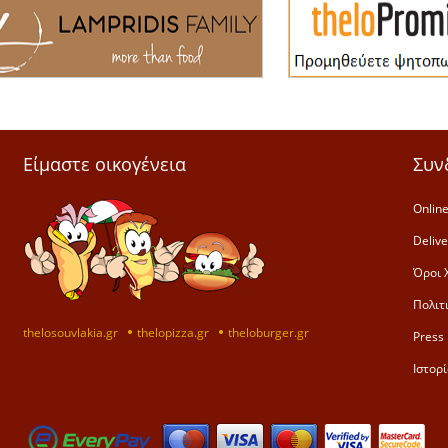
Είμαστε οικογένεια
Συν
Online
Deliv
Όροι 
Πολιτ
thelosouvlakia.gr
thelopizza.gr
theloburger.gr
Press 
Ιστορί