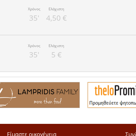
Χρόνος
Ελάχιστη
35'
4,50 €
Χρόνος
Ελάχιστη
35'
5 €
Είμαστε οικογένεια
Συν