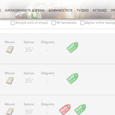
Σ
ΚΑΤΑΧΩΡΗΘΕΙΤΕ ΔΩΡΕΑΝ
ΔΙΑΦΗΜΙΣΤΕΙΤΕ
TV/DVD
ΑΓΓΕΛΙΕΣ
Π
Ανοιχτά αυτή τη στιγμή
Με προσφορές
Δέχεται online παραγ
Μενού
Χρόνος
Ελάχιστη
35'
-
Μενού
Χρόνος
Ελάχιστη
35'
-
Μενού
Χρόνος
Ελάχιστη
30'
-