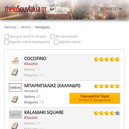
ΕΠΙΛΟΓΕΣ
Delivery
Αττική
Χολαργός
Ανοιχτά αυτή τη στιγμή
Με προσφορές
Δέχεται online παραγγελία
Δέχεται κάρτα
COCOFINO
Κλειστό
193 ψήφοι
35'
Χρόνος
5 €
Ελάχιστη
ΜΠΑΡΜΠΑΛΙΑΣ (ΧΑΛΑΝΔΡΙ)
Ανοικτό
9 ψήφοι
45'
Παραγγείλτε Τώρα!
Χρόνος
Online ή Τηλεφωνικά
7 €
Ελάχιστη
KALAMAKI SQUARE
Κλειστό
20 ψήφοι
35'
Χρόνος
7 €
Ελάχιστη