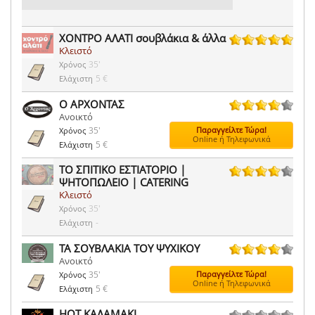
ΧΟΝΤΡΟ ΑΛΑΤΙ σουβλάκια & άλλα
Κλειστό
165 ψήφοι
35'
Χρόνος
5 €
Ελάχιστη
Ο ΑΡΧΟΝΤΑΣ
Ανοικτό
42 ψήφοι
35'
Παραγγείλτε Τώρα!
Χρόνος
Online ή Τηλεφωνικά
5 €
Ελάχιστη
ΤΟ ΣΠΙΤΙΚΟ ΕΣΤΙΑΤΟΡΙΟ |
ΨΗΤΟΠΩΛΕΙΟ | CATERING
57 ψήφοι
Κλειστό
35'
Χρόνος
-
Ελάχιστη
ΤΑ ΣΟΥΒΛΑΚΙΑ ΤΟΥ ΨΥΧΙΚΟΥ
Ανοικτό
119 ψήφοι
35'
Παραγγείλτε Τώρα!
Χρόνος
Online ή Τηλεφωνικά
5 €
Ελάχιστη
HOT ΚΑΛΑΜΑΚΙ