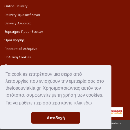
Online Delivery
Delivery Τιμοκατάλογοι
Delivery Αλυσίδες
Ευρετήριο Προμηθευτών
Όροι Χρήσης
Προσωπικά Δεδομένα
Πολιτική Cookies
Sitemap
Τα cookies επιτρέπουν μια σειρά από
Press Kit
λειτουργίες που ενισχύουν την εμπειρία σας στο
Επικοινωνία
thelosouvlakia.gr. Χρησιμοποιώντας αυτόν τον
Ιστορία
ιστότοπο, συμφωνείτε με τη χρήση των cookies.
Για να μάθετε περισσότερα κάντε
κλικ εδώ
Αποδοχή
thelosouvlakia.gr© 2010 - 2026 • All rights reserved • Powered by
AlterSoft Software Solutions