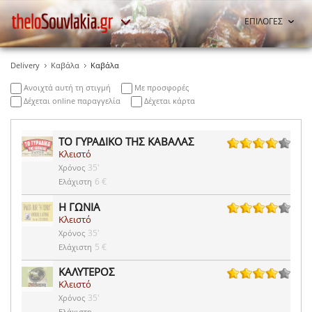
ΕΠΙΛΟΓΕΣ
Delivery
Καβάλα
Καβάλα
Ανοιχτά αυτή τη στιγμή
Με προσφορές
Δέχεται online παραγγελία
Δέχεται κάρτα
ΤΟ ΓΥΡΑΔΙΚΟ ΤΗΣ ΚΑΒΑΛΑΣ
Κλειστό
1 ψήφοι
35'
Χρόνος
6 €
Ελάχιστη
Η ΓΩΝΙΑ
Κλειστό
11 ψήφοι
35'
Χρόνος
5 €
Ελάχιστη
ΚΑΛΥΤΕΡΟΣ
Κλειστό
3 ψήφοι
35'
Χρόνος
-
Ελάχιστη