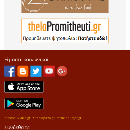
Είμαστε κοινωνικοί
thelosouvlakia.gr
thelopizza.gr
theloburger.gr
Συνδεθείτε