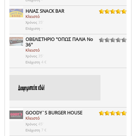
ΗΛΙΑΣ SNACK BAR
Κλειστό
2 ψήφοι
35'
Χρόνος
-
Ελάχιστη
ΟΒΕΛΙΣΤΗΡΙΟ "ΟΠΩΣ ΠΑΛΙΑ Νο
36"
0 ψήφοι
Κλειστό
35'
Χρόνος
4 €
Ελάχιστη
GOODY`S BURGER HOUSE
Κλειστό
7 ψήφοι
45'
Χρόνος
7 €
Ελάχιστη