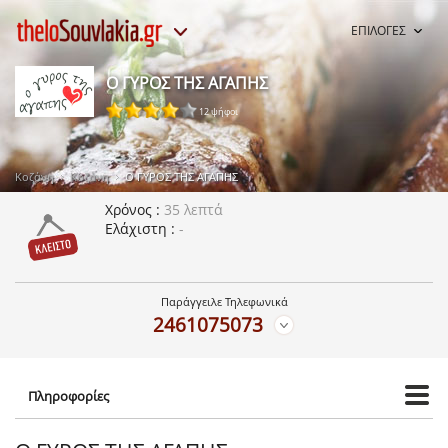
ΕΠΙΛΟΓΕΣ
Ο ΓΥΡΟΣ ΤΗΣ ΑΓΑΠΗΣ
12 ψήφοι
Κοζάνη
Κοζάνη
Ο ΓΥΡΟΣ ΤΗΣ ΑΓΑΠΗΣ
Χρόνος
35 λεπτά
Ελάχιστη
-
Παράγγειλε Τηλεφωνικά
2461075073
Πληροφορίες