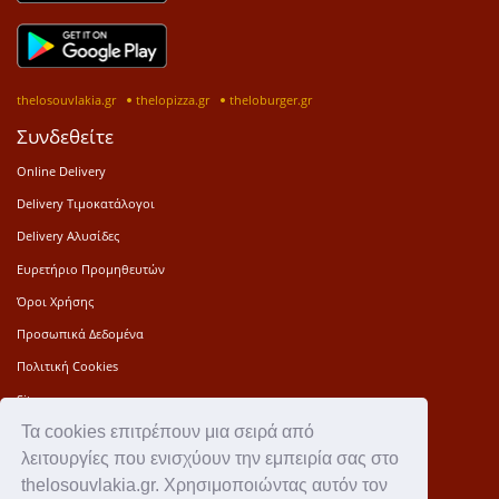
thelosouvlakia.gr
thelopizza.gr
theloburger.gr
Συνδεθείτε
Online Delivery
Delivery Τιμοκατάλογοι
Delivery Αλυσίδες
Ευρετήριο Προμηθευτών
Όροι Χρήσης
Προσωπικά Δεδομένα
Πολιτική Cookies
Sitemap
Τα cookies επιτρέπουν μια σειρά από
Press Kit
λειτουργίες που ενισχύουν την εμπειρία σας στο
Επικοινωνία
thelosouvlakia.gr. Χρησιμοποιώντας αυτόν τον
Ιστορία