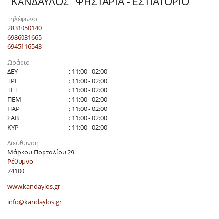
"ΚΑΝΔΑΥΛΟΣ" ΨΗΣΤΑΡΙΑ - ΕΣΤΙΑΤΟΡΙΟ
Τηλέφωνο
2831050140
6986031665
6945116543
Ωράριο
ΔΕΥ
: 11:00 - 02:00
ΤΡΙ
: 11:00 - 02:00
ΤΕΤ
: 11:00 - 02:00
ΠΕΜ
: 11:00 - 02:00
ΠΑΡ
: 11:00 - 02:00
ΣΑΒ
: 11:00 - 02:00
ΚΥΡ
: 11:00 - 02:00
Διεύθυνση
Μάρκου Πορταλίου 29
Ρέθυμνο
74100
www.kandaylos.gr
info@kandaylos.gr