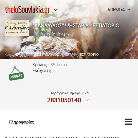
ΕΠΙΛΟΓΕΣ
"ΚΑΝΔΑΥΛΟΣ" ΨΗΣΤΑΡΙΑ - ΕΣΤΙΑΤΟΡΙΟ
0 ψήφοι
Κρήτη
Ρέθυμνο
"ΚΑΝΔΑΥΛΟΣ" ΨΗΣΤΑΡΙΑ - ΕΣΤΙΑΤΟΡΙΟ
Χρόνος
35 λεπτά
Ελάχιστη
-
Παράγγειλε Τηλεφωνικά
2831050140
Πληροφορίες