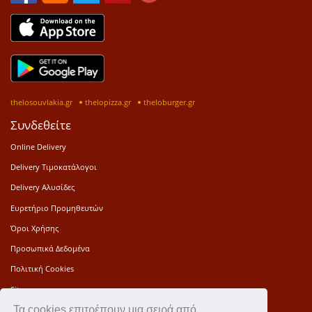
thelosouvlakia.gr
thelopizza.gr
theloburger.gr
Συνδεθείτε
Online Delivery
Delivery Τιμοκατάλογοι
Delivery Αλυσίδες
Ευρετήριο Προμηθευτών
Όροι Χρήσης
Προσωπικά Δεδομένα
Πολιτική Cookies
Sitemap
Τα cookies επιτρέπουν μια σειρά από
Press Kit