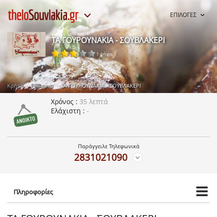
ΕΠΙΛΟΓΕΣ
ΤΑ ΓΟΥΡΟΥΝΑΚΙΑ - ΣΟΥΒΛΑΚΕΡΙ
1 ψήφοι
Κρήτη
Ρέθυμνο
ΤΑ ΓΟΥΡΟΥΝΑΚΙΑ - ΣΟΥΒΛΑΚΕΡΙ
Χρόνος
35 λεπτά
Ελάχιστη
-
Παράγγειλε Τηλεφωνικά
2831021090
Πληροφορίες