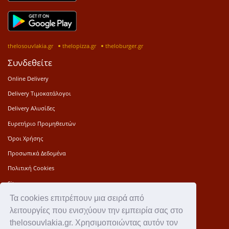
thelosouvlakia.gr
thelopizza.gr
theloburger.gr
Συνδεθείτε
Online Delivery
Delivery Τιμοκατάλογοι
Delivery Αλυσίδες
Ευρετήριο Προμηθευτών
Όροι Χρήσης
Προσωπικά Δεδομένα
Πολιτική Cookies
Sitemap
Τα cookies επιτρέπουν μια σειρά από
Press Kit
λειτουργίες που ενισχύουν την εμπειρία σας στο
Επικοινωνία
thelosouvlakia.gr. Χρησιμοποιώντας αυτόν τον
Ιστορία