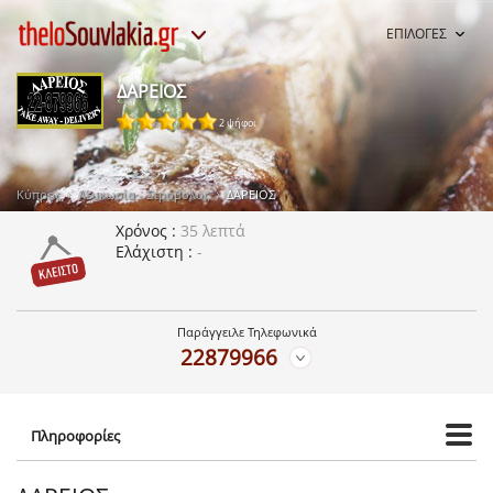
ΕΠΙΛΟΓΕΣ
ΔΑΡΕΙΟΣ
2 ψήφοι
Κύπρος
Λευκωσία - Στρόβολος
ΔΑΡΕΙΟΣ
Χρόνος
35 λεπτά
Ελάχιστη
-
Παράγγειλε Τηλεφωνικά
22879966
Πληροφορίες