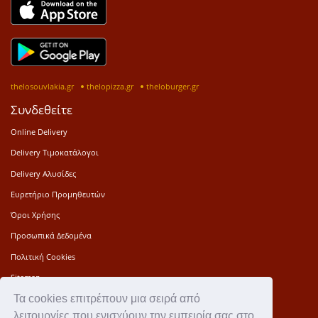
thelosouvlakia.gr
thelopizza.gr
theloburger.gr
Συνδεθείτε
Online Delivery
Delivery Τιμοκατάλογοι
Delivery Αλυσίδες
Ευρετήριο Προμηθευτών
Όροι Χρήσης
Προσωπικά Δεδομένα
Πολιτική Cookies
Sitemap
Τα cookies επιτρέπουν μια σειρά από
Press Kit
λειτουργίες που ενισχύουν την εμπειρία σας στο