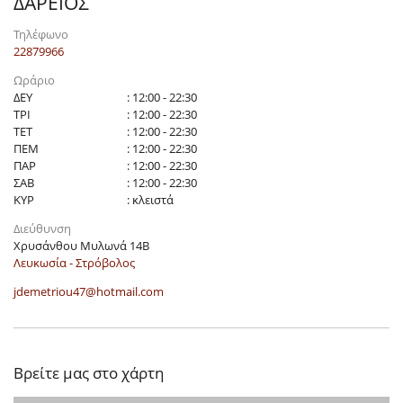
ΔΑΡΕΙΟΣ
Τηλέφωνο
22879966
Ωράριο
ΔΕΥ
: 12:00 - 22:30
ΤΡΙ
: 12:00 - 22:30
ΤΕΤ
: 12:00 - 22:30
ΠΕΜ
: 12:00 - 22:30
ΠΑΡ
: 12:00 - 22:30
ΣΑΒ
: 12:00 - 22:30
ΚΥΡ
: κλειστά
Διεύθυνση
Χρυσάνθου Μυλωνά 14Β
Λευκωσία - Στρόβολος
jdemetriou47@hotmail.com
Βρείτε μας στο χάρτη