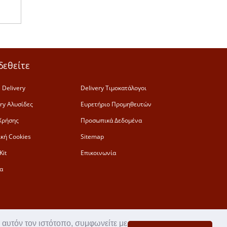
δεθείτε
 Delivery
Delivery Τιμοκατάλογοι
ery Αλυσίδες
Ευρετήριο Προμηθευτών
Χρήσης
Προσωπικά Δεδομένα
ική Cookies
Sitemap
Kit
Επικοινωνία
α
 αυτόν τον ιστότοπο, συμφωνείτε με