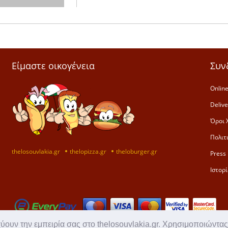
Είμαστε οικογένεια
Συν
Online
Deliv
Όροι 
Πολιτ
thelosouvlakia.gr
thelopizza.gr
theloburger.gr
Press 
Ιστορί
χύουν την εμπειρία σας στο thelosouvlakia.gr. Χρησιμοποιώντας