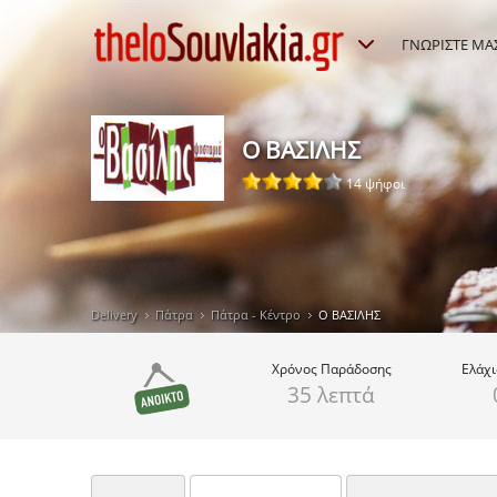
ΓΝΩΡΙΣΤΕ ΜΑ
Ο ΒΑΣΙΛΗΣ
14 ψήφοι
Delivery
Πάτρα
Πάτρα - Κέντρο
Ο ΒΑΣΙΛΗΣ
Χρόνος
Παράδοσης
Ελάχ
35 λεπτά