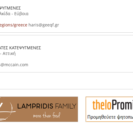
ΕΨΥΓΜΕΝΕΣ
λκίδα - Εύβοια
egions/greece
haris@geeqf.gr
ΤΑΤΕΣ ΚΑΤΕΨΥΓΜΕΝΕΣ
- Αττική
s@mccain.com