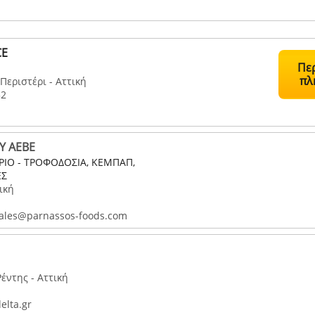
CE
Πε
πλ
Περιστέρι - Αττική
52
Υ ΑΕΒΕ
ΙΟ - ΤΡΟΦΟΔΟΣΙΑ, ΚΕΜΠΑΠ,
ΕΣ
ική
ales@parnassos-foods.com
έντης - Αττική
elta.gr