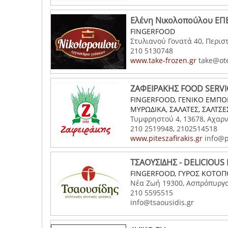
Ελένη Νικολοπούλου ΕΠ
FINGERFOOD
Στυλιανού Γονατά 40, Περιστ
210 5130748
www.take-frozen.gr
take@ote
ΖΑΦΕΙΡΑΚΗΣ FOOD SERVI
FINGERFOOD, ΓΕΝΙΚΟ ΕΜΠΟΡ
ΜΥΡΩΔΙΚΑ, ΣΑΛΑΤΕΣ, ΣΑΛΤΣΕ
Τυμφρηστού 4, 13678, Αχαρν
210 2519948, 2102514518
www.piteszafirakis.gr
info@pi
ΤΣΑΟΥΣΙΔΗΣ - DELICIOUS
FINGERFOOD, ΓΥΡΟΣ ΚΟΤΟΠΟ
Νέα Ζωή 19300, Ασπρόπυργος
210 5595515
info@tsaousidis.gr