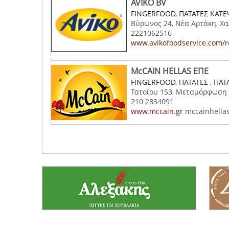
AVIKO BV
FINGERFOOD, ΠΑΤΑΤΕΣ ΚΑΤ
Βύρωνος 24, Νέα Αρτάκη, Χα
2221062516
www.avikofoodservice.com/r
McCAIN HELLAS ΕΠΕ
FINGERFOOD, ΠΑΤΑΤΕΣ , ΠΑ
Τατοΐου 153, Μεταμόρφωση 
210 2834091
www.mccain.gr
mccainhella