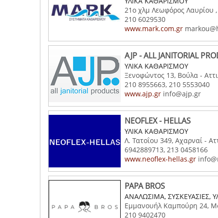
ΥΛΙΚΑ ΚΑΘΑΡΙΣΜΟΥ
21ο χλμ Λεωφόρος Λαυρίου ,
210 6029530
www.mark.com.gr
markou@h
AJP - ALL JANITORIAL PR
ΥΛΙΚΑ ΚΑΘΑΡΙΣΜΟΥ
Ξενοφώντος 13, Βούλα - Αττ
210 8955663, 210 5553040
www.ajp.gr
info@ajp.gr
NEOFLEX - HELLAS
ΥΛΙΚΑ ΚΑΘΑΡΙΣΜΟΥ
Λ. Τατοΐου 349, Αχαρναί - Ατ
6942889713, 213 0458166
www.neoflex-hellas.gr
info@n
PAPA BROS
ΑΝΑΛΩΣΙΜΑ, ΣΥΣΚΕΥΑΣΙΕΣ, 
Εμμανουήλ Καμπούρη 24, Μο
210 9402470