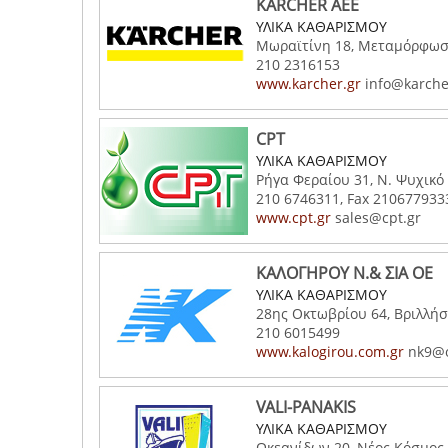
KARCHER AEE
ΥΛΙΚΑ ΚΑΘΑΡΙΣΜΟΥ
Μωραϊτίνη 18, Μεταμόρφωση
210 2316153
www.karcher.gr
info@karche
CPT
ΥΛΙΚΑ ΚΑΘΑΡΙΣΜΟΥ
Ρήγα Φεραίου 31, Ν. Ψυχικό 
210 6746311, Fax 210677933
www.cpt.gr
sales@cpt.gr
ΚΑΛΟΓΗΡΟΥ Ν.& ΣΙΑ ΟΕ
ΥΛΙΚΑ ΚΑΘΑΡΙΣΜΟΥ
28ης Οκτωβρίου 64, Βριλλήσι
210 6015499
www.kalogirou.com.gr
nk9@o
VALI-PANAKIS
ΥΛΙΚΑ ΚΑΘΑΡΙΣΜΟΥ
Ωκεανίδων 20, Νέος Κόσμος 