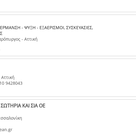
ΡΜΑΝΣΗ - ΨΥΞΗ - ΕΞΑΕΡΙΣΜΟΙ, ΣΥΣΚΕΥΑΣΙΕΣ,
ΕΣ
πρόπυργος - Αττική
r
 Αττική
210 9428043
ΣΩΤΗΡΙΑ ΚΑΙ ΣΙΑ ΟΕ
εσσαλονίκη
ean.gr