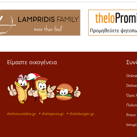
Είμαστε οικογένεια
Συν
Online
Deliv
Όροι 
Πολιτ
thelosouvlakia.gr
thelopizza.gr
theloburger.gr
Press 
Ιστορί