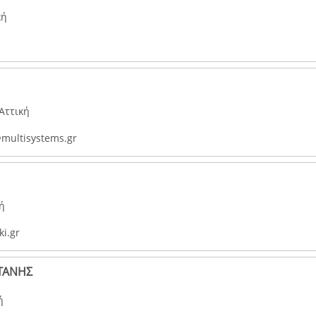
κή
Αττική
multisystems.gr
ή
i.gr
ΪΤΑΝΗΣ
ή