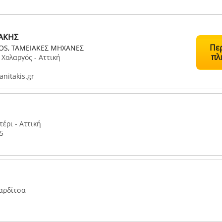
ΑΚΗΣ
Πε
POS, ΤΑΜΕΙΑΚΕΣ ΜΗΧΑΝΕΣ
πλ
 Χολαργός - Αττική
nitakis.gr
έρι - Αττική
5
Καρδίτσα