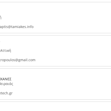
ή
aptis@tamiakes.info
 Αττική
tropoulos@gmail.com
ΗΧΑΝΕΣ
Πειραιάς
tech.gr