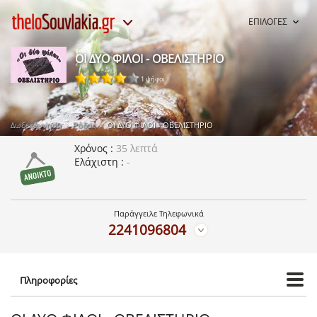
ΕΠΙΛΟΓΕΣ
ΟΙ ΔΥΟ ΦΙΛΟΙ - ΟΒΕΛΙΣΤΗΡΙΟ
1 ψήφοι
Δωδεκάννησα
Ρόδος
ΟΙ ΔΥΟ ΦΙΛΟΙ - ΟΒΕΛΙΣΤΗΡΙΟ
Χρόνος
35 λεπτά
Ελάχιστη
-
Παράγγειλε Τηλεφωνικά
2241096804
Πληροφορίες